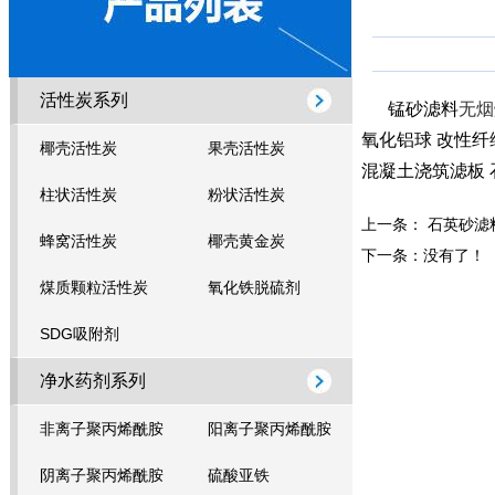
活性炭系列
锰砂滤料
无
氧化铝球
改性纤
椰壳活性炭
果壳活性炭
混凝土浇筑滤板
柱状活性炭
粉状活性炭
上一条：
石英砂滤
蜂窝活性炭
椰壳黄金炭
下一条：没有了！
煤质颗粒活性炭
氧化铁脱硫剂
SDG吸附剂
净水药剂系列
非离子聚丙烯酰胺
阳离子聚丙烯酰胺
阴离子聚丙烯酰胺
硫酸亚铁